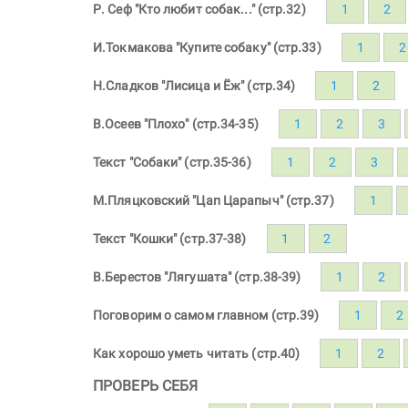
Р. Сеф "Кто любит собак..." (стр.32)
1
2
И.Токмакова "Купите собаку" (стр.33)
1
2
Н.Сладков "Лисица и Ёж" (стр.34)
1
2
В.Осеев "Плохо" (стр.34-35)
1
2
3
Текст "Собаки" (стр.35-36)
1
2
3
М.Пляцковский "Цап Царапыч" (стр.37)
1
Текст "Кошки" (стр.37-38)
1
2
В.Берестов "Лягушата" (стр.38-39)
1
2
Поговорим о самом главном (стр.39)
1
2
Как хорошо уметь читать (стр.40)
1
2
ПРОВЕРЬ СЕБЯ