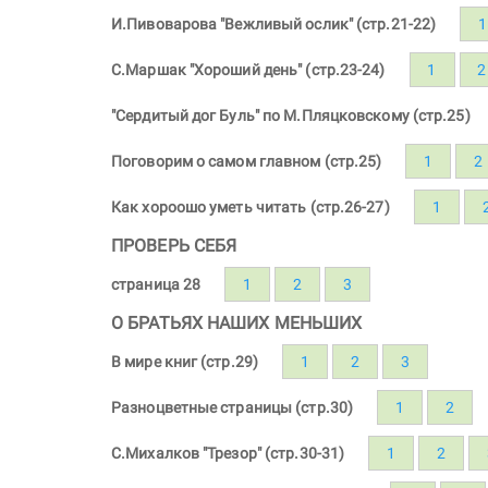
И.Пивоварова "Вежливый ослик" (стр.21-22)
1
С.Маршак "Хороший день" (стр.23-24)
1
2
"Сердитый дог Буль" по М.Пляцковскому (стр.25)
Поговорим о самом главном (стр.25)
1
2
Как хороошо уметь читать (стр.26-27)
1
ПРОВЕРЬ СЕБЯ
страница 28
1
2
3
О БРАТЬЯХ НАШИХ МЕНЬШИХ
В мире книг (стр.29)
1
2
3
Разноцветные страницы (стр.30)
1
2
С.Михалков "Трезор" (стр.30-31)
1
2