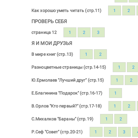
Как хорошо уметь читать (стр.11)
1
2
ПРОВЕРЬ СЕБЯ
страница 12
1
2
3
Я И МОИ ДРУЗЬЯ
В мире книг (стр.13)
1
2
Разноцветные страницы (стр.14-15)
1
2
Ю.Ермолаев "Лучший друг" (стр.15)
1
2
Е.Благинина "Подарок" (стр.16-17)
1
В.Орлов "Кто первый?" (стр.17-18)
1
2
С.Михалков "Бараны" (стр.19)
1
2
Р.Сеф "Совет" (стр.20-21)
1
2
3