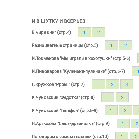
И В ШУТКУ И ВСЕРЬЕЗ
В мире книг (стр.4)
1
2
Разноцветные страницы (стр.5)
1
2
И.Токмакова "Мы играли в хохотушки" (стр.5-6)
И.Пивоварова "Кулинаки-пулинаки" (стр.6-7)
Г.Кружков "Ррры!" (стр.7)
1
2
3
К.Чуковский "Федотка" (стр.8)
1
2
К.Чуковский "Телефон" (стр.8-9)
1
2
Н.Артюхова "Саша-дразнилка" (стр.9)
1
2
Поговорим о самом главном (стр.10)
1
2