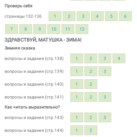
Проверь себя
страницы 132-136
1
2
3
4
5
6
7
8
9
10
11
12
ЗДРАВСТВУЙ, МАТУШКА - ЗИМА!
Зимняя сказка
вопросы и задания (стр.138)
1
2
3
4
вопросы и задания (стр.139)
1
2
3
вопросы и задания (стр.140)
1
2
вопросы и задания (стр.141)
1
2
3
Как читать выразительно?
вопросы и задания (стр.143)
1
2
3
вопросы и задания (стр.144)
1
2