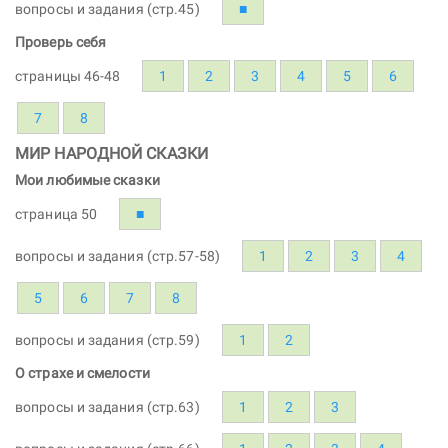
вопросы и задания (стр.45)
■
Проверь себя
страницы 46-48
1
2
3
4
5
6
7
8
МИР НАРОДНОЙ СКАЗКИ
Мои любимые сказки
страница 50
■
вопросы и задания (стр.57-58)
1
2
3
4
5
6
7
8
вопросы и задания (стр.59)
1
2
О страхе и смелости
вопросы и задания (стр.63)
1
2
3