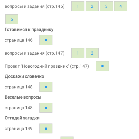
вопросы и задания (стр.145)
1
2
3
4
5
Готовимся к празднику
страница 146
■
вопросы и задания (стр.147)
1
2
Проект "Новогодний праздник" (стр.147)
■
Доскажи словечко
страница 148
■
Веселые вопросы
страница 148
■
Отгадай загадки
страница 149
■