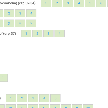
Токмакова) (стр.32-34)
1
2
3
4
5
6
2
3
4
3
*
*
" (стр.37)
1
2
3
4
3
)
1
2
3
4
5