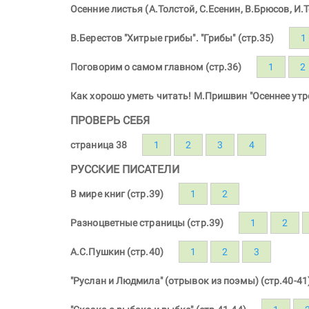
Осенние листья (А.Толстой, С.Есенин, В.Брюсов, И.
В.Берестов "Хитрые грибы". "Грибы" (стр.35)
1
Поговорим о самом главном (стр.36)
1
2
Как хорошо уметь читать! М.Пришвин "Осеннее утро
ПРОВЕРЬ СЕБЯ
страница 38
1
2
3
4
РУССКИЕ ПИСАТЕЛИ
В мире книг (стр.39)
1
2
Разноцветные страницы (стр.39)
1
2
А.С.Пушкин (стр.40)
1
2
3
"Руслан и Людмила" (отрывок из поэмы) (стр.40-41