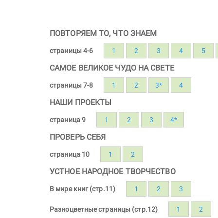
ПОВТОРЯЕМ ТО, ЧТО ЗНАЕМ
страницы 4-6
1
2
3
4
5
САМОЕ ВЕЛИКОЕ ЧУДО НА СВЕТЕ
страницы 7-8
1
2
3*
4
НАШИ ПРОЕКТЫ
страница 9
1
2
3
4*
ПРОВЕРЬ СЕБЯ
страница 10
1
2
УСТНОЕ НАРОДНОЕ ТВОРЧЕСТВО
В мире книг (стр.11)
1
2
3
Разноцветные страницы (стр.12)
1
2