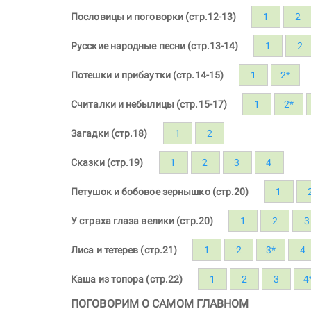
Пословицы и поговорки (стр.12-13)
1
2
Русские народные песни (стр.13-14)
1
2
Потешки и прибаутки (стр.14-15)
1
2*
Считалки и небылицы (стр.15-17)
1
2*
Загадки (стр.18)
1
2
Сказки (стр.19)
1
2
3
4
Петушок и бобовое зернышко (стр.20)
1
У страха глаза велики (стр.20)
1
2
3
Лиса и тетерев (стр.21)
1
2
3*
4
Каша из топора (стр.22)
1
2
3
4
ПОГОВОРИМ О САМОМ ГЛАВНОМ