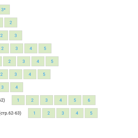
3*
2
2
3
2
3
4
5
2
3
4
5
2
3
4
5
3
4
62)
1
2
3
4
5
6
стр.62-63)
1
2
3
4
5