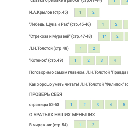
"Сказка о рыбаке и рыбке" (стр.41-44)
1
И.А.Крылов (стр.45)
1
2
"Лебедь, Щука и Рак" (стр.45-46)
1
2
"Стрекоза и Муравей" (стр.47-48)
1*
2
Л.Н.Толстой (стр.48)
1
2
"Котенок" (стр.49)
1
2
3
4
Поговорим о самом главном. Л.Н.Толстой "Правда в
Как хорошо уметь читать! Л.Н.Толстой "Филипок" (с
ПРОВЕРЬ СЕБЯ
страницы 52-53
1
2
3
4
5
О БРАТЬЯХ НАШИХ МЕНЬШИХ
В мире книг (стр.54)
1
2