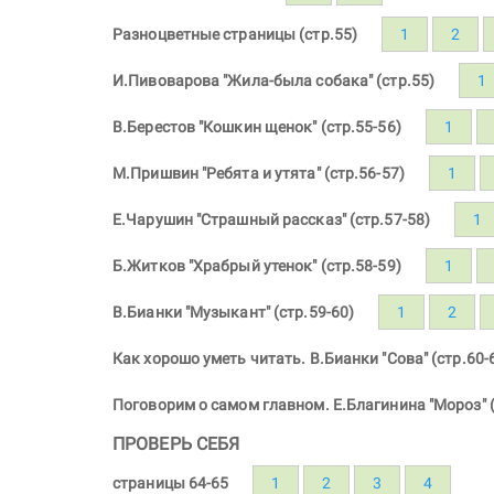
Разноцветные страницы (стр.55)
1
2
И.Пивоварова "Жила-была собака" (стр.55)
1
В.Берестов "Кошкин щенок" (стр.55-56)
1
М.Пришвин "Ребята и утята" (стр.56-57)
1
Е.Чарушин "Страшный рассказ" (стр.57-58)
1
Б.Житков "Храбрый утенок" (стр.58-59)
1
В.Бианки "Музыкант" (стр.59-60)
1
2
Как хорошо уметь читать. В.Бианки "Сова" (стр.60-
Поговорим о самом главном. Е.Благинина "Мороз" (
ПРОВЕРЬ СЕБЯ
страницы 64-65
1
2
3
4