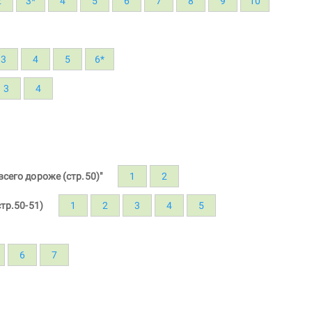
2
3*
4
5
6
7
8
9
10
3
4
5
6*
3
4
сего дороже (стр.50)"
1
2
тр.50-51)
1
2
3
4
5
6
7