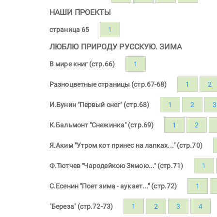
НАШИ ПРОЕКТЫ
страница 65
1
ЛЮБЛЮ ПРИРОДУ РУССКУЮ. ЗИМА
В мире книг (стр.66)
1
Разноцветные страницы (стр.67-68)
1
2
И.Бунин "Первый снег" (стр.68)
1
2
3
К.Бальмонт "Снежинка" (стр.69)
1
2
Я.Аким "Утром кот принес на лапках..." (стр.70)
Ф.Тютчев "Чародейкою Зимою..." (стр.71)
1
С.Есенин "Поет зима - аукает..." (стр.72)
1
"Береза" (стр.72-73)
1
2
3
4