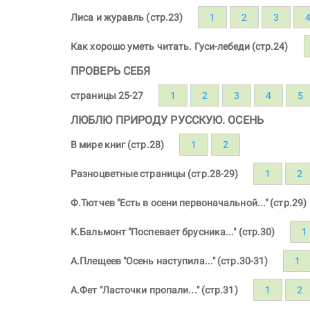
Лиса и журавль (стр.23)
1
2
3
Как хорошо уметь читать. Гуси-лебеди (стр.24)
ПРОВЕРЬ СЕБЯ
страницы 25-27
1
2
3
4
5
ЛЮБЛЮ ПРИРОДУ РУССКУЮ. ОСЕНЬ
В мире книг (стр.28)
1
2
Разноцветные страницы (стр.28-29)
1
2
Ф.Тютчев "Есть в осени первоначальной..." (стр.29)
К.Бальмонт "Поспевает брусника..." (стр.30)
1
А.Плещеев "Осень наступила..." (стр.30-31)
1
А.Фет "Ласточки пропали..." (стр.31)
1
2