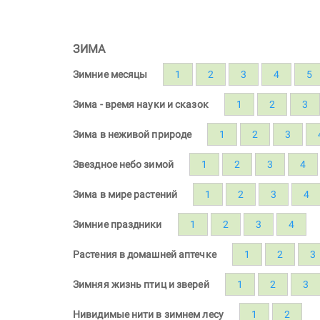
ЗИМА
Зимние месяцы
1
2
3
4
5
Зима - время науки и сказок
1
2
3
Зима в неживой природе
1
2
3
Звездное небо зимой
1
2
3
4
Зима в мире растений
1
2
3
4
Зимние праздники
1
2
3
4
Растения в домашней аптечке
1
2
3
Зимняя жизнь птиц и зверей
1
2
3
Нивидимые нити в зимнем лесу
1
2