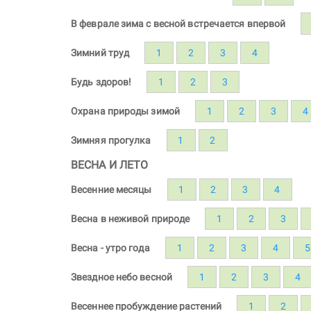
В феврале зима с весной встречается впервой
Зимний труд
1
2
3
4
Будь здоров!
1
2
3
Охрана природы зимой
1
2
3
4
Зимняя прогулка
1
2
ВЕСНА И ЛЕТО
Весенние месяцы
1
2
3
4
Весна в неживой природе
1
2
3
Весна - утро года
1
2
3
4
5
Звездное небо весной
1
2
3
4
Весеннее пробуждение растений
1
2