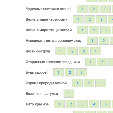
Чудесные цветники весной
1
2
3
Весна в мире насекомых
1
2
3
Весна в мире птиц и зверей
1
2
3
Неведимые нити в весеннем лесу
1
2
Весенний труд
1
2
3
4
Старинные весенние праздники
1
2
Будь здоров!
1
2
3
Охрана природы весной
1
2
3
Весенняя прогулка
1
Лето красное
1
2
3
4
5