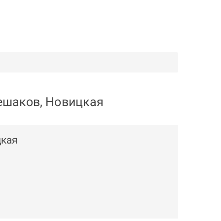
ешаков, Новицкая
цкая