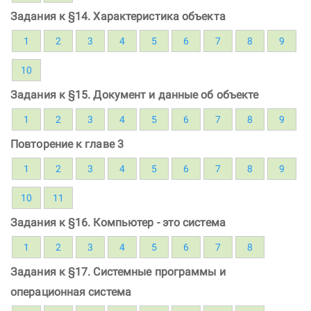
Задания к §14. Характеристика объекта
1
2
3
4
5
6
7
8
9
10
Задания к §15. Документ и данные об объекте
1
2
3
4
5
6
7
8
9
Повторение к главе 3
1
2
3
4
5
6
7
8
9
10
11
Задания к §16. Компьютер - это система
1
2
3
4
5
6
7
8
Задания к §17. Системные программы и
операционная система