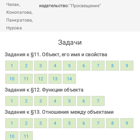
издательство:
"Просвещение"
Задачи
Задания к §11. Объект, его имя и свойства
1
2
3
4
5
6
7
8
9
10
11
12
13
14
Задания к §12. Функции объекта
1
2
3
4
5
6
7
Задания к §13. Отношения между объектами
1
2
3
4
5
6
7
8
9
10
11