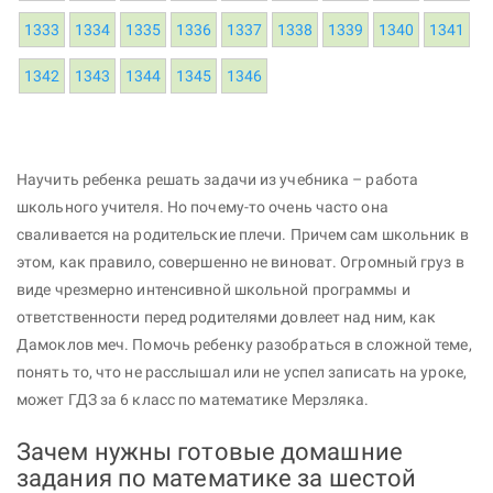
1333
1334
1335
1336
1337
1338
1339
1340
1341
1342
1343
1344
1345
1346
Научить ребенка решать задачи из учебника – работа
школьного учителя. Но почему-то очень часто она
сваливается на родительские плечи. Причем сам школьник в
этом, как правило, совершенно не виноват. Огромный груз в
виде чрезмерно интенсивной школьной программы и
ответственности перед родителями довлеет над ним, как
Дамоклов меч. Помочь ребенку разобраться в сложной теме,
понять то, что не расслышал или не успел записать на уроке,
может ГДЗ за 6 класс по математике Мерзляка.
Зачем нужны готовые домашние
задания по математике за шестой