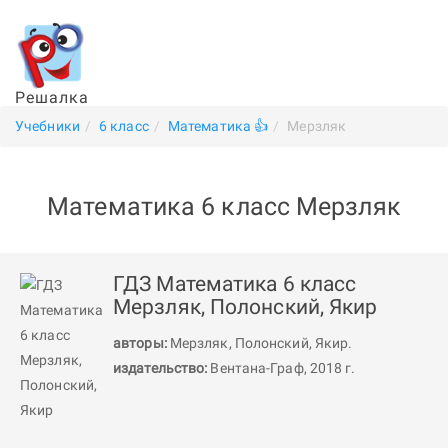
Решалка
Учебники
6 класс
Математика 👍
Мерзляк
Математика 6 класс Мерзляк
ГДЗ Математика 6 класс
Мерзляк, Полонский, Якир
авторы:
Мерзляк
,
Полонский
,
Якир
.
издательство:
Вентана-Граф, 2018 г.