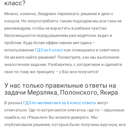
класс?
Можно, конечно, бездумно переписать решение и дело с
концом. Но злоупотреблять таким подходом мы все-таки не
рекомендуем, чтобы не взрастить в ребенке чувство
беспомощности перед решением уже недетских задач и
проблем. Куда более эффективная методика –
использование
ГДЗ за 6 класс
как помощника и советчика.
Не можете найти решение? Посмотрите, как мы выполнили
аналогичное задание. Разберитесь с алгоритмом и сделайте
свое по тому же принципу – у Вас все получится!
У нас только правильные ответы на
задачи Мерзляка, Полонского, Якира
В разных
ГДЗ по математике за 6 класс ответы
могут
отличаться. Где-то встречаются опечатки, где-то – серьезные
ошибки, но «Решалке» Вы можете доверять. Мы
опубликовали решения, которые были получены вручную, все