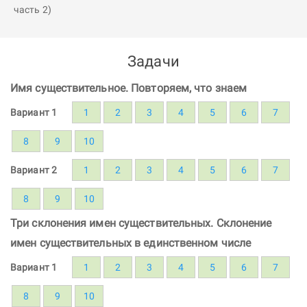
Задачи
Имя существительное. Повторяем, что знаем
Вариант 1
1
2
3
4
5
6
7
8
9
10
Вариант 2
1
2
3
4
5
6
7
8
9
10
Три склонения имен существительных. Склонение
имен существительных в единственном числе
Вариант 1
1
2
3
4
5
6
7
8
9
10